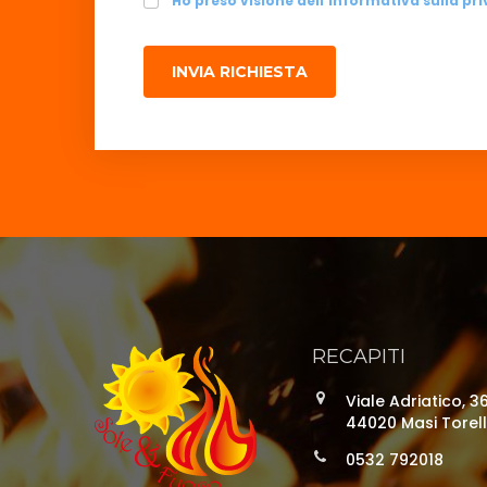
Ho preso visione dell'informativa sulla pri
INVIA RICHIESTA
RECAPITI
Viale Adriatico, 3
44020 Masi Torell
0532 792018