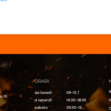
vacy *
ORARI
6
A
da lunedì
09–13 /
o FE
S
a venerdì
14:30–18:30
sabato
09:30–13
C