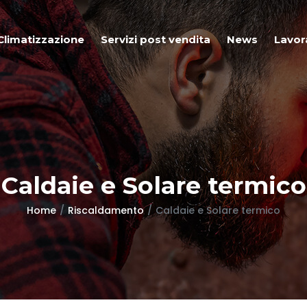
Climatizzazione
Servizi post vendita
News
Lavor
Caldaie e Solare termico
Home
Riscaldamento
Caldaie e Solare termico