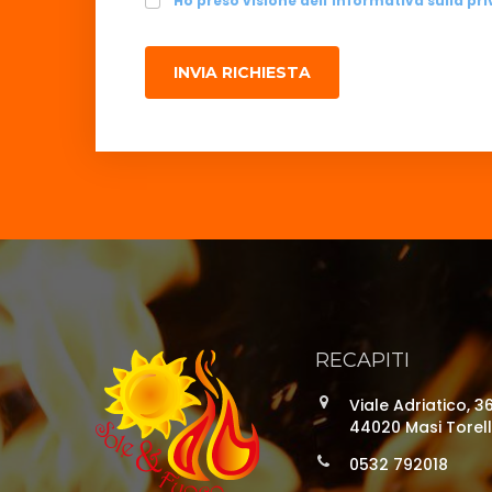
Ho preso visione dell'informativa sulla pri
INVIA RICHIESTA
RECAPITI
Viale Adriatico, 3
44020 Masi Torell
0532 792018