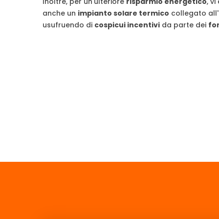
Inoltre, per un'ulteriore
risparmio energetico
, vi
anche un
impianto solare termico
collegato all
usufruendo di
cospicui incentivi
da parte dei
fo