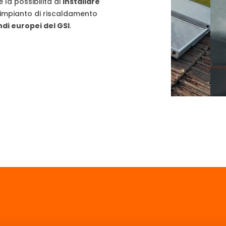
 è la possibilità di
installare
'impianto di riscaldamento
ndi europei del GSI
.