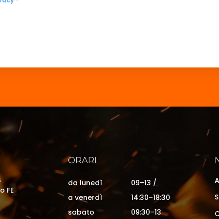
vacy *
ORARI
6
A
da lunedì
09–13 /
o FE
S
a venerdì
14:30–18:30
sabato
09:30–13
C